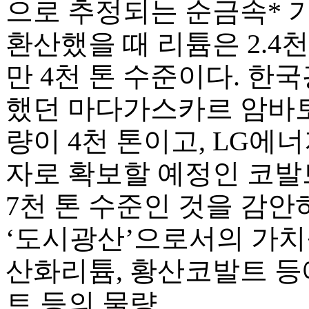
으로 추정되는 순금속* 
환산했을 때 리튬은 2.4천 
만 4천 톤 수준이다. 한
했던 마다가스카르 암바토
량이 4천 톤이고, LG에
자로 확보할 예정인 코발트
7천 톤 수준인 것을 감안
‘도시광산’으로서의 가치
산화리튬, 황산코발트 등
트 등의 물량