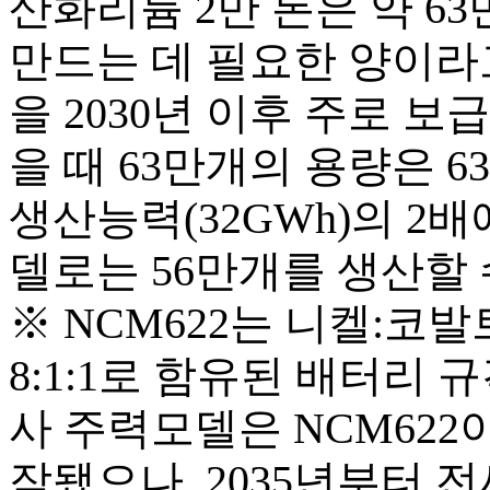
산화리튬 2만 톤은 약 63
만드는 데 필요한 양이라고
을 2030년 이후 주로 보
을 때 63만개의 용량은 6
생산능력(32GWh)의 2배
델로는 56만개를 생산할 
※ NCM622는 니켈:코발트:
8:1:1로 함유된 배터리 
사 주력모델은 NCM622이
작됐으나, 2035년부터 