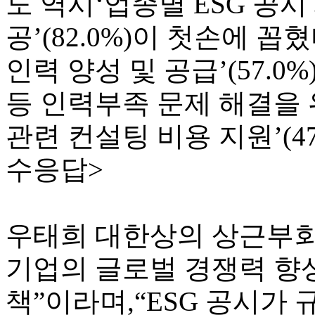
도 역시‘업종별 ESG 공시
공’(82.0%)이 첫손에 꼽
인력 양성 및 공급’(57.0%
등 인력부족 문제 해결을 
관련 컨설팅 비용 지원’(47
수응답>
우태희 대한상의 상근부회
기업의 글로벌 경쟁력 향
책”이라며,“ESG 공시가