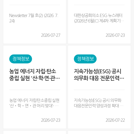
월 호(2)
제4차 계획기간 할당 구
조의 대전환
Newsletter 7월 호(2) (2026. 7.
대한상공회의소 ESG 뉴스레터
24)
(2026년 6월)□ 제4차 계획기간
완전 해부 - 할당 구조의 대전환 ·
1차년도 이행점검 및 합리적 대
2026-07-27
2026-07-23
응□ K-ETS 제4차 계획기간 할
당 구조의 대전환□ 1차년도 이
행 중간점검: 기업이 주목해야
할 핵심 사항□ K-MSR 도입과
배출권 시장 전망□ 기업의 단계
정책정보
정책정보
별 대응 전략 로드맵□ 정부 지
원 프로그램 및 기업 활용 가이
농업 에너지 자립·탄소
지속가능성(ESG) 공시
드
중립 실현 '산·학·연·관
의무화 대응 전문인력
머리 맞대'
양성과정 확대 편성
농업 에너지 자립·탄소중립 실현
지속가능성(ESG) 공시 의무화
‘산‧학‧연‧관 머리 맞대’- 농
대응전문인력 양성과정 확대 편
촌진흥청, 21일 ‘농업 에너지 전
성- 기업 공시 대응역량 지원을
환을 위한 신재생에너지 활용 확
위한 온실가스·전과정평가 등 양
2026-07-23
2026-07-22
대 전략 학술토론회’ 열어- 농업
성과정 확대 기후에너지환경부
에너지 전환 정책 방향과 신재생
(장관 김성환)와 한국환경산업
에너지 기술 확대 방안 논의※
기술원(원장 남광우)은 ‘지속가