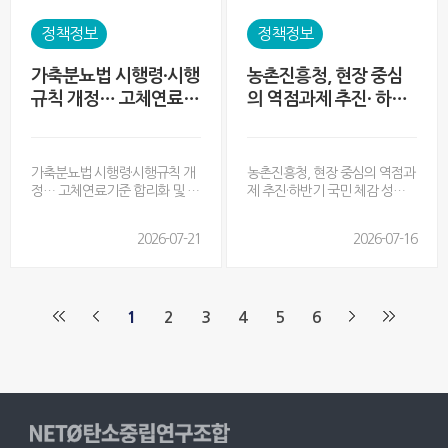
일시 및 장소: 2026. 7. 21.(화)
능성(ESG) 공시 제도화 방안’ 확
13:00, 농업공학부 대강당농촌
정*에 따라 국내 기업의 공시 대
정책정보
정책정보
진흥청(청장 이승돈)은 7월 21
응을 지원하기 위해 하반기 지속
일 농업공학부 대강당에서
가능성 관련 전문인력 양성과정
가축분뇨법 시행령·시행
농촌진흥청, 현장 중심
을 확대 운영한다고
규칙 개정… 고체연료기
의 역점과제 추진· 하반
준 합리화 및 활성화
기 국민 체감 성과 창출
에 속도 높인다
가축분뇨법 시행령·시행규칙 개
농촌진흥청, 현장 중심의 역점과
정… 고체연료기준 합리화 및 활
제 추진·하반기 국민 체감 성과
성화 - 가축분뇨에 보조원료 혼
창출에 속도 높인다 - 농작업 안
합 가능, 비성형 생산 등 성분기
전, 케이(K)-농업기술, 농업혁신,
2026-07-21
2026-07-16
준 개선- 인·허가 시 검토사항 및
농촌 활력, 기후 대응5대 과제에
시설·관리 기준 명확화로 사용
역량 집중농촌진흥청(청장 이승
촉진 기후에너지환경부(장관 김
돈)은 7월 16일 청와대에서 진행
성환)는 가축분뇨 고체연료를 활
된 부처 합동 업무보고에서
1
2
3
4
5
6
용한 재생에너지 활성화를 주요
‘2026년도 하반기 주요 업무 계
내용으로 하는 ‘가축분뇨의 관리
획’을 보고했다. 농촌진흥청은
및 이용에 관한 법률 시행령 및
국민주권정부 2년 차를 맞아 정
시행규칙’ 일부