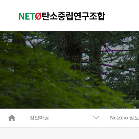
정보마당
NetZero 정