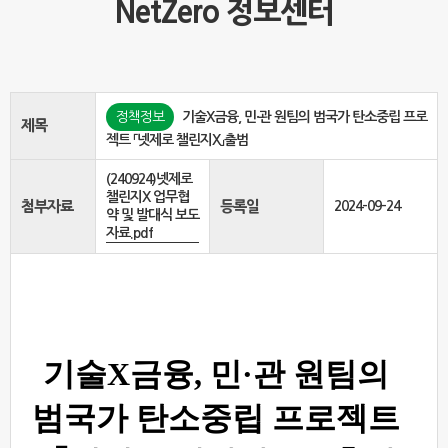
NetZero 정보센터
정책정보
기술X금융, 민·관 원팀의 범국가 탄소중립 프로
제목
젝트 「넷제로 챌린지X」출범
(240924)넷제로
챌린지X 업무협
첨부자료
등록일
2024-09-24
약 및 발대식 보도
자료.pdf