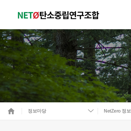
정보마당
NetZero 정