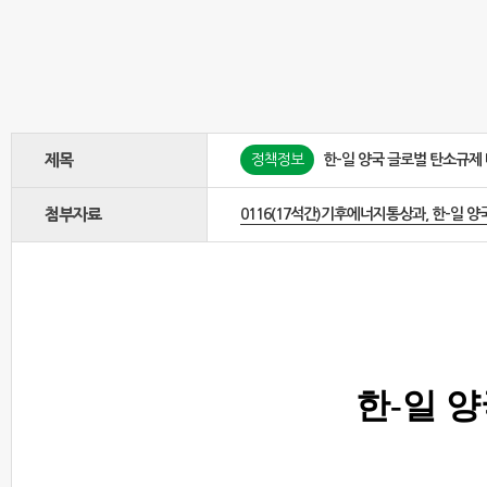
제목
정책정보
한-일 양국 글로벌 탄소규제
첨부자료
0116(17석간)기후에너지통상과, 한-일 양